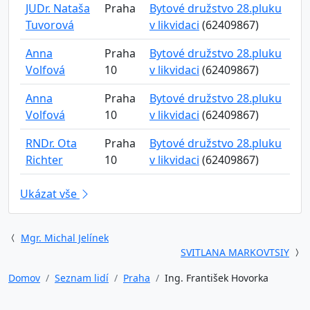
JUDr. Nataša
Praha
Bytové družstvo 28.pluku
Tuvorová
v likvidaci
(62409867)
Anna
Praha
Bytové družstvo 28.pluku
Volfová
10
v likvidaci
(62409867)
Anna
Praha
Bytové družstvo 28.pluku
Volfová
10
v likvidaci
(62409867)
RNDr. Ota
Praha
Bytové družstvo 28.pluku
Richter
10
v likvidaci
(62409867)
Ukázat vše
Mgr. Michal Jelínek
SVITLANA MARKOVTSIY
Domov
Seznam lidí
Praha
Ing. František Hovorka