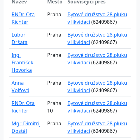
Název
Město
Související přes
RNDr. Ota
Praha
Bytové družstvo 28.pluku
Richter
v likvidaci
(62409867)
Lubor
Praha
Bytové družstvo 28.pluku
Dršata
v likvidaci
(62409867)
Ing.
Praha
Bytové družstvo 28.pluku
František
v likvidaci
(62409867)
Hovorka
Anna
Praha
Bytové družstvo 28.pluku
Volfová
v likvidaci
(62409867)
RNDr. Ota
Praha
Bytové družstvo 28.pluku
Richter
10
v likvidaci
(62409867)
Mgr. Dimitrij
Praha
Bytové družstvo 28.pluku
Dostál
v likvidaci
(62409867)