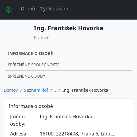
Domů
Vyhledávání
Ing. František Hovorka
Praha 6
INFORMACE O OSOBĚ
SPŘÍZNĚNÉ SPOLEČNOSTI
SPŘÍZNĚNÉ OSOBY
Domov
Seznam lidí
I
Ing. František Hovorka
Informace o osobě
Jméno
Ing. František Hovorka
osoby:
Adresa:
16100, 22218408, Praha 6, Liboc,