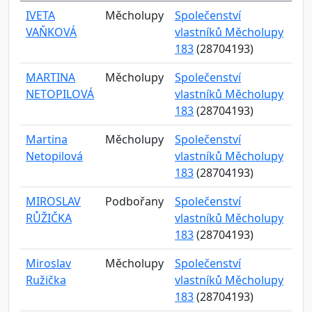
IVETA
Měcholupy
Společenství
VAŇKOVÁ
vlastníků Měcholupy
183
(28704193)
MARTINA
Měcholupy
Společenství
NETOPILOVÁ
vlastníků Měcholupy
183
(28704193)
Martina
Měcholupy
Společenství
Netopilová
vlastníků Měcholupy
183
(28704193)
MIROSLAV
Podbořany
Společenství
RŮŽIČKA
vlastníků Měcholupy
183
(28704193)
Miroslav
Měcholupy
Společenství
Ružička
vlastníků Měcholupy
183
(28704193)