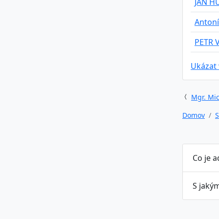
JAN H
Antoní
PETR 
Ukázat
Mgr. Mic
Domov
S
Co je 
S jaký