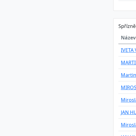
Spřízn
Název
IVETA
MARTI
Martin
MIROS
Mirosl
JAN H
Mirosl