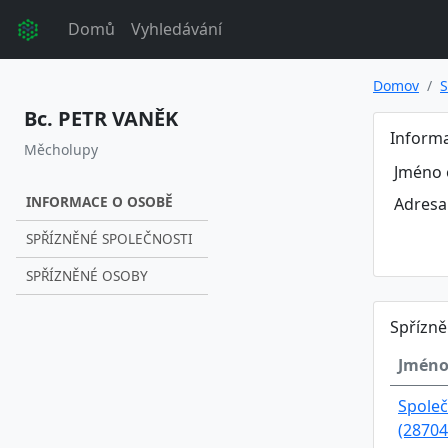
Domů
Vyhledávání
Domov
S
Bc. PETR VANĚK
Inform
Měcholupy
Jméno 
INFORMACE O OSOBĚ
Adresa
SPŘÍZNĚNÉ SPOLEČNOSTI
SPŘÍZNĚNÉ OSOBY
Spřízně
Jméno
Společ
(28704