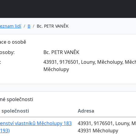
eznam lidí
B
Bc. PETR VANĚK
ace o osobě
osoby:
Bc. PETR VANĚK
:
43931, 9176501, Louny, Měcholupy, Měcho
Měcholupy
né společnosti
 společnosti
Adresa
enství vlastníků Měcholupy 183
43931, 9176501, Louny, M
193)
43931 Měcholupy