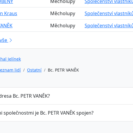
UBENÝ
Měcholupy
Společenství vlastní
n Kraus
Měcholupy
Společenství vlastní
VANĚK
Měcholupy
Společenství vlastní
 vše
hal Jelínek
eznam lidí
Ostatní
Bc. PETR VANĚK
adresa Bc. PETR VANĚK?
mi společnostmi je Bc. PETR VANĚK spojen?