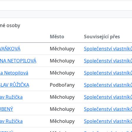
ěné osoby
Město
Související přes
 VAŇKOVÁ
Měcholupy
Společenství vlastní
NA NETOPILOVÁ
Měcholupy
Společenství vlastní
a Netopilová
Měcholupy
Společenství vlastní
LAV RŮŽIČKA
Podbořany
Společenství vlastní
av Ružička
Měcholupy
Společenství vlastní
UBENÝ
Měcholupy
Společenství vlastní
av Ružička
Měcholupy
Společenství vlastní