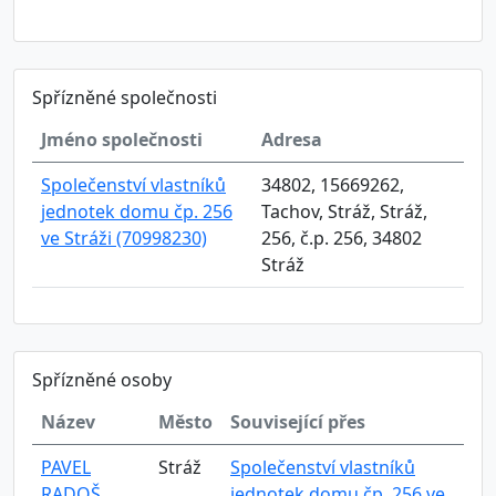
Spřízněné společnosti
Jméno společnosti
Adresa
Společenství vlastníků
34802, 15669262,
jednotek domu čp. 256
Tachov, Stráž, Stráž,
ve Stráži (70998230)
256, č.p. 256, 34802
Stráž
Spřízněné osoby
Název
Město
Související přes
PAVEL
Stráž
Společenství vlastníků
RADOŠ
jednotek domu čp. 256 ve