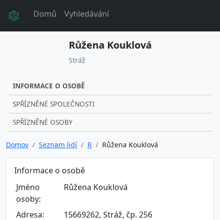
Domů
Vyhledávání
Růžena Kouklová
Stráž
INFORMACE O OSOBĚ
SPŘÍZNĚNÉ SPOLEČNOSTI
SPŘÍZNĚNÉ OSOBY
Domov
Seznam lidí
R
Růžena Kouklová
Informace o osobě
Jméno
Růžena Kouklová
osoby:
Adresa:
15669262, Stráž, čp. 256