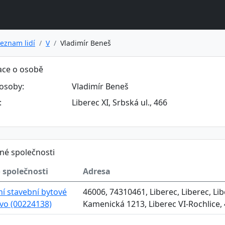
eznam lidí
V
Vladimír Beneš
ace o osobě
osoby:
Vladimír Beneš
:
Liberec XI, Srbská ul., 466
né společnosti
 společnosti
Adresa
í stavební bytové
46006, 74310461, Liberec, Liberec, Li
vo (00224138)
Kamenická 1213, Liberec VI-Rochlice,