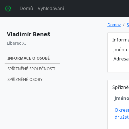
Domů
Vyhledávání
Domov
S
Vladimír Beneš
Inform
Liberec XI
Jméno 
INFORMACE O OSOBĚ
Adresa
SPŘÍZNĚNÉ SPOLEČNOSTI
SPŘÍZNĚNÉ OSOBY
Spřízně
Jméno
Okresn
družst