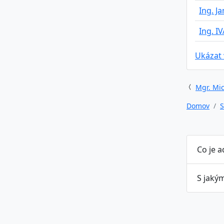
Ing. J
Ing. I
Ukázat
Mgr. Mic
Domov
S
Co je 
S jaký