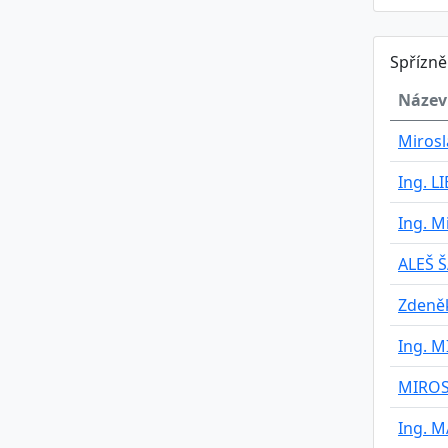
Spřízn
Název
Mirosl
Ing. 
Ing. M
ALEŠ 
Zdeně
Ing. 
MIROS
Ing. 