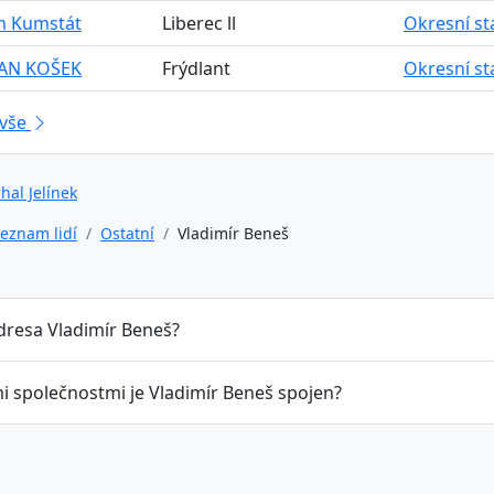
an Kumstát
Liberec ll
Okresní st
VAN KOŠEK
Frýdlant
Okresní st
 vše
hal Jelínek
eznam lidí
Ostatní
Vladimír Beneš
adresa Vladimír Beneš?
mi společnostmi je Vladimír Beneš spojen?