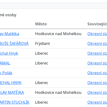
ěné osoby
Město
Souvisejíc
av Matějka
Hodkovice nad Mohelkou
Okresní st
LIBUŠE ŠAFÁŘOVÁ
Frýdlant
Okresní st
ichal Hnyk
Liberec
Okresní st
ŠÁMAL
Liberec
Okresní st
k Polák
Okresní st
MICHAL HNYK
Liberec
Okresní st
LAV MATĚJKA
Hodkovice nad Mohelkou
Okresní st
MARTIN STUCHLÍK
Liberec
Okresní st