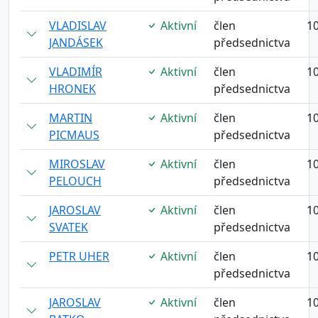
VLADISLAV
Aktivní
člen
10
JANDÁSEK
předsednictva
VLADIMÍR
Aktivní
člen
10
HRONEK
předsednictva
MARTIN
Aktivní
člen
10
PICMAUS
předsednictva
MIROSLAV
Aktivní
člen
10
PELOUCH
předsednictva
JAROSLAV
Aktivní
člen
10
SVATEK
předsednictva
PETR UHER
Aktivní
člen
10
předsednictva
JAROSLAV
Aktivní
člen
10