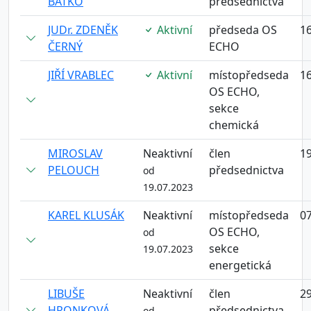
BATKO
předsednictva
JUDr. ZDENĚK
Aktivní
předseda OS
16
ČERNÝ
ECHO
JIŘÍ VRABLEC
Aktivní
místopředseda
16
OS ECHO,
sekce
chemická
MIROSLAV
Neaktivní
člen
19
PELOUCH
předsednictva
od
19.07.2023
KAREL KLUSÁK
Neaktivní
místopředseda
07
OS ECHO,
od
sekce
19.07.2023
energetická
LIBUŠE
Neaktivní
člen
29
HRONKOVÁ
předsednictva
od