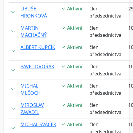
LIBUŠE
Aktivní
člen
29
HRONKOVÁ
předsednictva
MARTIN
Aktivní
člen
10
MACHAČNÝ
předsednictva
ALBERT KUPČÍK
Aktivní
člen
10
předsednictva
PAVEL DVOŘÁK
Aktivní
člen
10
předsednictva
MICHAL
Aktivní
člen
10
MLČOCH
předsednictva
MIROSLAV
Aktivní
člen
10
ZAVADIL
předsednictva
MICHAL SVÁČEK
Aktivní
člen
10
předsednictva