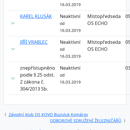
16.03.2019
KAREL KLUSÁK
Neaktivní
Místopředseda
09
OS ECHO
od
16.03.2019
JIŘÍ VRABLEC
Neaktivní
Místopředseda
09
OS ECHO
od
16.03.2019
znepřístupněno
Neaktivní
03
podle § 25 odst.
od
2 zákona č.
16.03.2019
304/2013 Sb.
Závodní klub OS KOVO Buzuluk Komárov
ODBOROVÉ SDRUŽENÍ ŽELEZNIČÁŘŮ