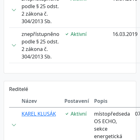
podle § 25 odst.
2 zákona č.
304/2013 Sb.
znepřístupněno
Aktivní
16.03.2019
podle § 25 odst.
2 zákona č.
304/2013 Sb.
Reditelé
Název
Postavení
Popis
KAREL KLUSÁK
Aktivní
místopředseda
07
OS ECHO,
sekce
energetická