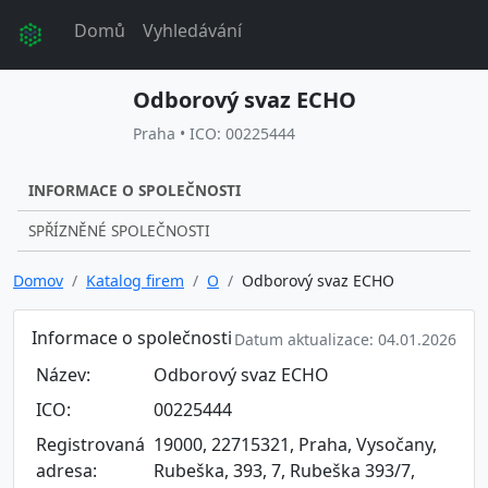
Domů
Vyhledávání
Odborový svaz ECHO
Praha • ICO: 00225444
INFORMACE O SPOLEČNOSTI
SPŘÍZNĚNÉ SPOLEČNOSTI
Domov
Katalog firem
O
Odborový svaz ECHO
Informace o společnosti
Datum aktualizace: 04.01.2026
Název:
Odborový svaz ECHO
ICO:
00225444
Registrovaná
19000, 22715321, Praha, Vysočany,
adresa:
Rubeška, 393, 7, Rubeška 393/7,