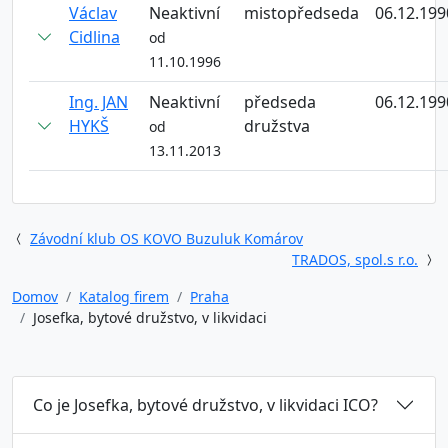
Václav
Neaktivní
mistopředseda
06.12.199
Cidlina
od
11.10.1996
Ing. JAN
Neaktivní
předseda
06.12.199
HYKŠ
družstva
od
13.11.2013
Závodní klub OS KOVO Buzuluk Komárov
TRADOS, spol.s r.o.
Domov
Katalog firem
Praha
Josefka, bytové družstvo, v likvidaci
Co je Josefka, bytové družstvo, v likvidaci ICO?