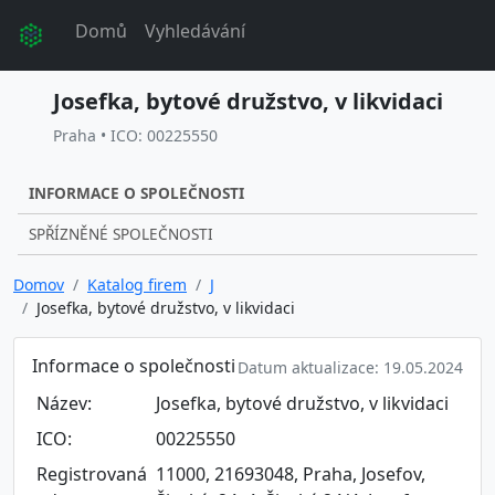
Domů
Vyhledávání
Josefka, bytové družstvo, v likvidaci
Praha • ICO: 00225550
INFORMACE O SPOLEČNOSTI
SPŘÍZNĚNÉ SPOLEČNOSTI
Domov
Katalog firem
J
Josefka, bytové družstvo, v likvidaci
Informace o společnosti
Datum aktualizace: 19.05.2024
Název:
Josefka, bytové družstvo, v likvidaci
ICO:
00225550
Registrovaná
11000, 21693048, Praha, Josefov,