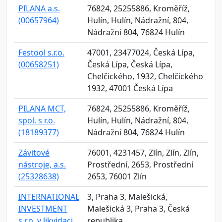
PILANA a.s.
76824, 25255886, Kroměříž,
(00657964)
Hulín, Hulín, Nádražní, 804,
Nádražní 804, 76824 Hulín
Festool s.r.o.
47001, 23477024, Česká Lípa,
(00658251)
Česká Lípa, Česká Lípa,
Chelčického, 1932, Chelčického
1932, 47001 Česká Lípa
PILANA MCT,
76824, 25255886, Kroměříž,
spol. s r.o.
Hulín, Hulín, Nádražní, 804,
(18189377)
Nádražní 804, 76824 Hulín
Závitové
76001, 4231457, Zlín, Zlín, Zlín,
nástroje, a.s.
Prostřední, 2653, Prostřední
(25328638)
2653, 76001 Zlín
INTERNATIONAL
3, Praha 3, Malešická,
INVESTMENT
Malešická 3, Praha 3, Česká
s.r.o. v likvidaci
republika