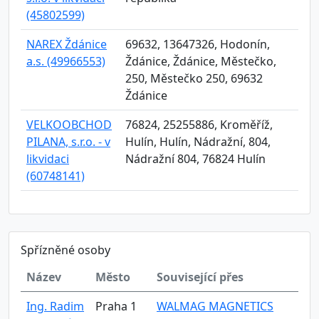
(45802599)
NAREX Ždánice
69632, 13647326, Hodonín,
a.s. (49966553)
Ždánice, Ždánice, Městečko,
250, Městečko 250, 69632
Ždánice
VELKOOBCHOD
76824, 25255886, Kroměříž,
PILANA, s.r.o. - v
Hulín, Hulín, Nádražní, 804,
likvidaci
Nádražní 804, 76824 Hulín
(60748141)
Spřízněné osoby
Název
Město
Související přes
Ing. Radim
Praha 1
WALMAG MAGNETICS