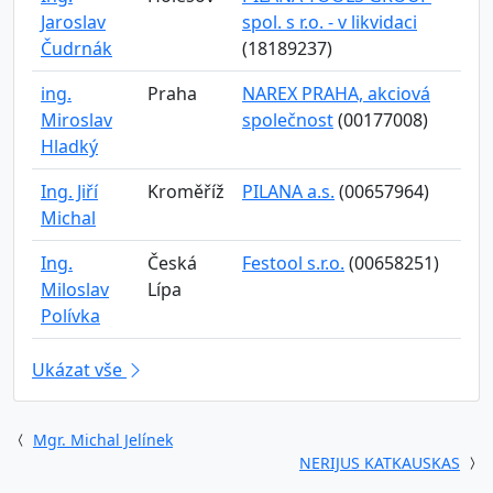
Jaroslav
spol. s r.o. - v likvidaci
Čudrnák
(18189237)
ing.
Praha
NAREX PRAHA, akciová
Miroslav
společnost
(00177008)
Hladký
Ing. Jiří
Kroměříž
PILANA a.s.
(00657964)
Michal
Ing.
Česká
Festool s.r.o.
(00658251)
Miloslav
Lípa
Polívka
Ukázat vše
Mgr. Michal Jelínek
NERIJUS KATKAUSKAS