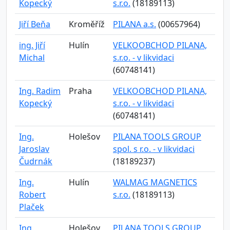
Kopecký
s.r.o.
(18189113)
Jiří Beňa
Kroměříž
PILANA a.s.
(00657964)
ing. Jiří
Hulín
VELKOOBCHOD PILANA,
Michal
s.r.o. - v likvidaci
(60748141)
Ing. Radim
Praha
VELKOOBCHOD PILANA,
Kopecký
s.r.o. - v likvidaci
(60748141)
Ing.
Holešov
PILANA TOOLS GROUP
Jaroslav
spol. s r.o. - v likvidaci
Čudrnák
(18189237)
Ing.
Hulín
WALMAG MAGNETICS
Robert
s.r.o.
(18189113)
Plaček
Ing.
Holešov
PILANA TOOLS GROUP