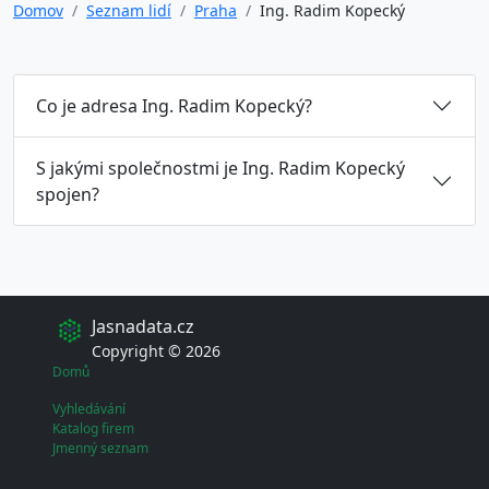
Domov
Seznam lidí
Praha
Ing. Radim Kopecký
Co je adresa Ing. Radim Kopecký?
S jakými společnostmi je Ing. Radim Kopecký
spojen?
Jasnadata.cz
Copyright © 2026
Domů
Vyhledávání
Katalog firem
Jmenný seznam