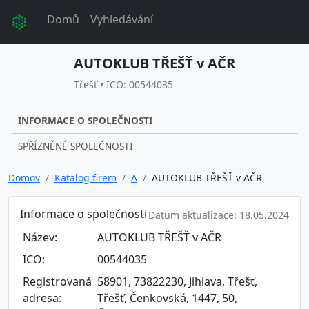
Domů
Vyhledávání
AUTOKLUB TŘEŠŤ v AČR
Třešť • ICO: 00544035
INFORMACE O SPOLEČNOSTI
SPŘÍZNĚNÉ SPOLEČNOSTI
Domov
Katalog firem
A
AUTOKLUB TŘEŠŤ v AČR
Informace o společnosti
Datum aktualizace: 18.05.2024
Název:
AUTOKLUB TŘEŠŤ v AČR
ICO:
00544035
Registrovaná
58901, 73822230, Jihlava, Třešť,
adresa:
Třešť, Čenkovská, 1447, 50,