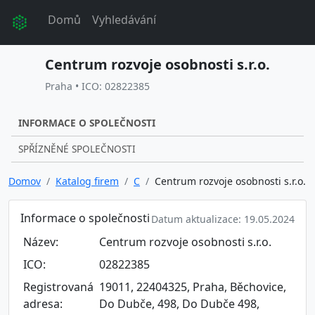
Domů
Vyhledávání
Centrum rozvoje osobnosti s.r.o.
Praha • ICO: 02822385
INFORMACE O SPOLEČNOSTI
SPŘÍZNĚNÉ SPOLEČNOSTI
Domov
Katalog firem
C
Centrum rozvoje osobnosti s.r.o.
Informace o společnosti
Datum aktualizace: 19.05.2024
Název:
Centrum rozvoje osobnosti s.r.o.
ICO:
02822385
Registrovaná
19011, 22404325, Praha, Běchovice,
adresa:
Do Dubče, 498, Do Dubče 498,