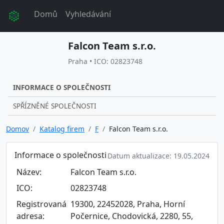
Domů
Vyhledávání
Falcon Team s.r.o.
Praha • ICO: 02823748
INFORMACE O SPOLEČNOSTI
SPŘÍZNĚNÉ SPOLEČNOSTI
Domov
Katalog firem
F
Falcon Team s.r.o.
Informace o společnosti
Datum aktualizace: 19.05.2024
Název:
Falcon Team s.r.o.
ICO:
02823748
Registrovaná
19300, 22452028, Praha, Horní
adresa:
Počernice, Chodovická, 2280, 55,