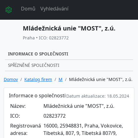
Domů
Vyhledávání
Mládežnická unie "MOST", z.ú.
Praha • ICO: 02823772
INFORMACE O SPOLEČNOSTI
SPŘÍZNĚNÉ SPOLEČNOSTI
Domov
Katalog firem
M
Mládežnická unie "MOST", z.ú.
Informace o společnosti
Datum aktualizace: 18.05.2024
Název:
Mládežnická unie "MOST", z.ú.
ICO:
02823772
Registrovaná
16000, 25948831, Praha, Vokovice,
adresa:
Tibetská, 807, 9, Tibetská 807/9,