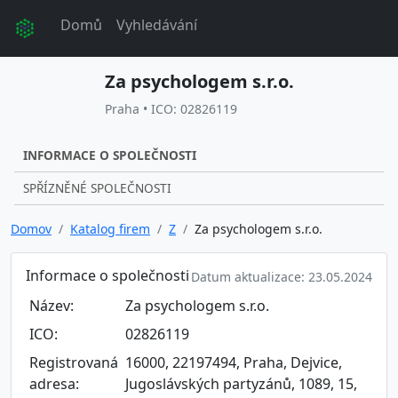
Domů
Vyhledávání
Za psychologem s.r.o.
Praha • ICO: 02826119
INFORMACE O SPOLEČNOSTI
SPŘÍZNĚNÉ SPOLEČNOSTI
Domov
Katalog firem
Z
Za psychologem s.r.o.
Informace o společnosti
Datum aktualizace: 23.05.2024
Název:
Za psychologem s.r.o.
ICO:
02826119
Registrovaná
16000, 22197494, Praha, Dejvice,
adresa:
Jugoslávských partyzánů, 1089, 15,