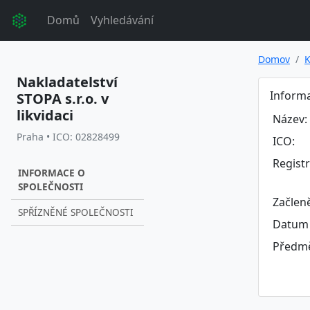
Domů
Vyhledávání
Domov
K
Nakladatelství
Informa
STOPA s.r.o. v
likvidaci
Název:
Praha • ICO: 02828499
ICO:
Regist
INFORMACE O
SPOLEČNOSTI
Začlen
SPŘÍZNĚNÉ SPOLEČNOSTI
Datum 
Předmě