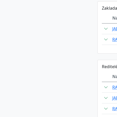
Zaklada
N
J
R
Reditel
N
R
J
R