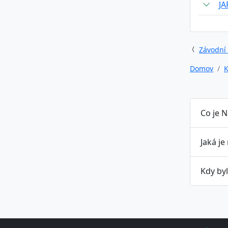
J
Závodní
Domov
K
Co je N
Jaká je
Kdy byl