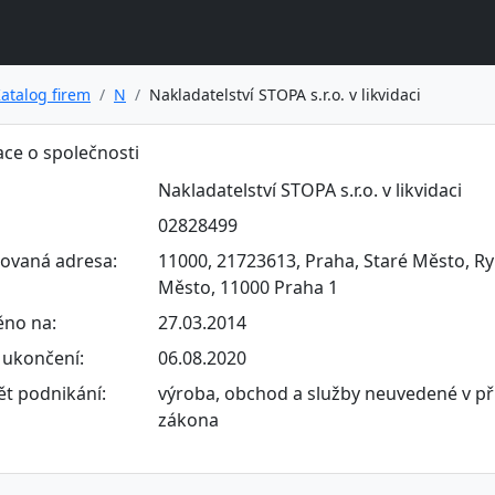
atalog firem
N
Nakladatelství STOPA s.r.o. v likvidaci
ce o společnosti
Nakladatelství STOPA s.r.o. v likvidaci
02828499
rovaná adresa:
11000, 21723613, Praha, Staré Město, Ry
Město, 11000 Praha 1
ěno na:
27.03.2014
ukončení:
06.08.2020
t podnikání:
výroba, obchod a služby neuvedené v př
zákona