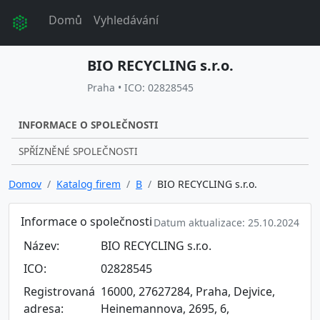
Domů
Vyhledávání
BIO RECYCLING s.r.o.
Praha • ICO: 02828545
INFORMACE O SPOLEČNOSTI
SPŘÍZNĚNÉ SPOLEČNOSTI
Domov
Katalog firem
B
BIO RECYCLING s.r.o.
Informace o společnosti
Datum aktualizace: 25.10.2024
Název:
BIO RECYCLING s.r.o.
ICO:
02828545
Registrovaná
16000, 27627284, Praha, Dejvice,
adresa:
Heinemannova, 2695, 6,