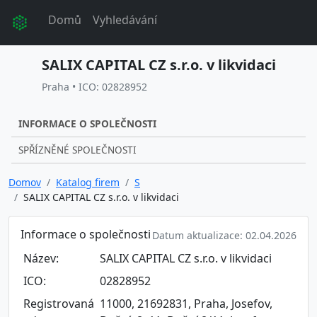
Domů
Vyhledávání
SALIX CAPITAL CZ s.r.o. v likvidaci
Praha • ICO: 02828952
INFORMACE O SPOLEČNOSTI
SPŘÍZNĚNÉ SPOLEČNOSTI
Domov
Katalog firem
S
SALIX CAPITAL CZ s.r.o. v likvidaci
Informace o společnosti
Datum aktualizace: 02.04.2026
Název:
SALIX CAPITAL CZ s.r.o. v likvidaci
ICO:
02828952
Registrovaná
11000, 21692831, Praha, Josefov,