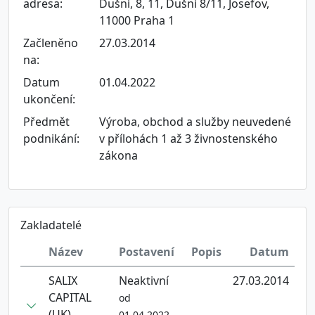
adresa:
Dušní, 8, 11, Dušní 8/11, Josefov,
11000 Praha 1
Začleněno
27.03.2014
na:
Datum
01.04.2022
ukončení:
Předmět
Výroba, obchod a služby neuvedené
podnikání:
v přílohách 1 až 3 živnostenského
zákona
Zakladatelé
Název
Postavení
Popis
Datum
SALIX
Neaktivní
27.03.2014
CAPITAL
od
(UK)
01.04.2022