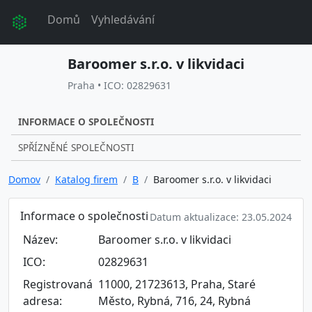
Domů
Vyhledávání
Baroomer s.r.o. v likvidaci
Praha • ICO: 02829631
INFORMACE O SPOLEČNOSTI
SPŘÍZNĚNÉ SPOLEČNOSTI
Domov
Katalog firem
B
Baroomer s.r.o. v likvidaci
Informace o společnosti
Datum aktualizace: 23.05.2024
Název:
Baroomer s.r.o. v likvidaci
ICO:
02829631
Registrovaná
11000, 21723613, Praha, Staré
adresa:
Město, Rybná, 716, 24, Rybná