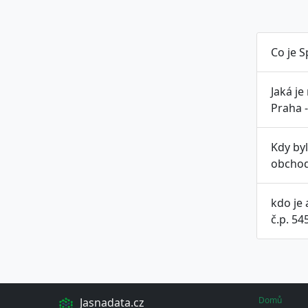
Co je S
Jaká je
Praha -
Kdy by
obchod
kdo je
č.p. 54
Domů
Jasnadata.cz