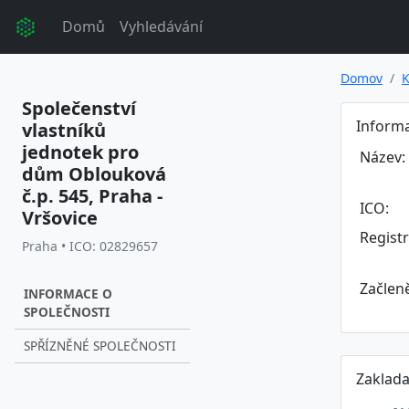
Domů
Vyhledávání
Domov
K
Společenství
Informa
vlastníků
jednotek pro
Název:
dům Oblouková
č.p. 545, Praha -
ICO:
Vršovice
Regist
Praha • ICO: 02829657
Začlen
INFORMACE O
SPOLEČNOSTI
SPŘÍZNĚNÉ SPOLEČNOSTI
Zaklada