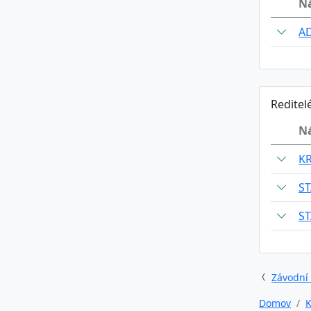
N
A
Reditel
N
K
ST
ST
Závodní
Domov
K