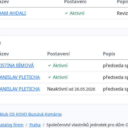
ázev
Postavení
Popi
DAM AHDALI
Aktivní
Revi
é
ázev
Postavení
Popis
RISTINA BÍMOVÁ
Aktivní
předseda sp
ANISLAV PLETICHA
Aktivní
předseda sp
ANISLAV PLETICHA
Neaktivní
předseda sp
od 26.05.2026
 klub OS KOVO Buzuluk Komárov
atalog firem
Praha
Společenství vlastníků jednotek pro dům O