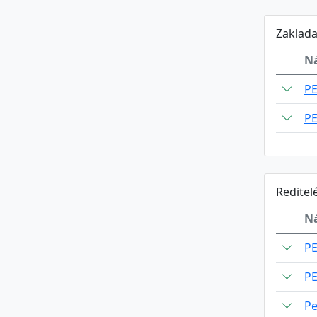
Zaklada
N
P
P
Reditel
N
P
P
Pe