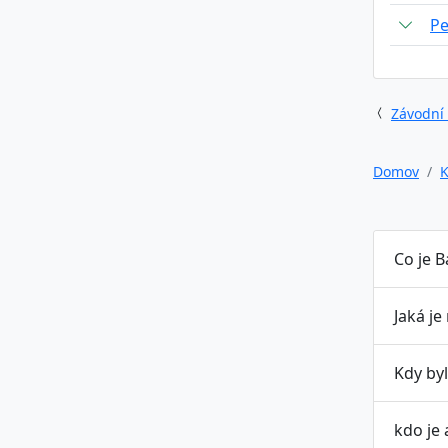
Pe
Závodní
Domov
K
Co je B
Jaká je
Kdy byl
kdo je 