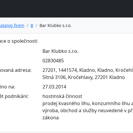
atalog firem
B
Bar Klubko s.r.o.
ce o společnosti
Bar Klubko s.r.o.
02830485
rovaná adresa:
27201, 1441574, Kladno, Kladno, Kročehl
Sítná 3106, Kročehlavy, 27201 Kladno
ěno na:
27.03.2014
t podnikání:
hostinská činnost
prodej kvasného lihu, konzumního lihu a
výroba, obchod a služby neuvedené v př
zákona