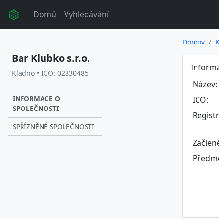
Domů
Vyhledávání
Domov
K
Bar Klubko s.r.o.
Informa
Kladno • ICO: 02830485
Název:
INFORMACE O
ICO:
SPOLEČNOSTI
Regist
SPŘÍZNĚNÉ SPOLEČNOSTI
Začlen
Předmě