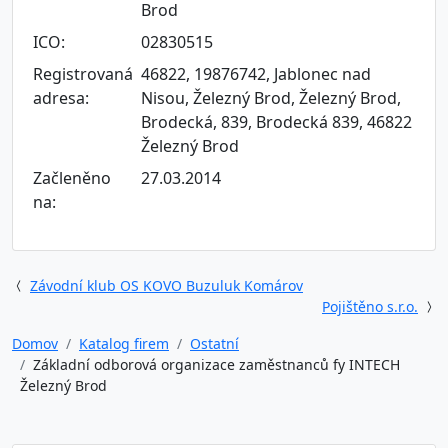
Brod
ICO:
02830515
Registrovaná
46822, 19876742, Jablonec nad
adresa:
Nisou, Železný Brod, Železný Brod,
Brodecká, 839, Brodecká 839, 46822
Železný Brod
Začleněno
27.03.2014
na:
Závodní klub OS KOVO Buzuluk Komárov
Pojištěno s.r.o.
Domov
Katalog firem
Ostatní
Základní odborová organizace zaměstnanců fy INTECH
Železný Brod