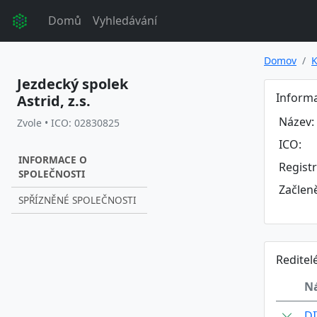
Domů
Vyhledávání
Domov
K
Jezdecký spolek
Informa
Astrid, z.s.
Název:
Zvole • ICO: 02830825
ICO:
INFORMACE O
Regist
SPOLEČNOSTI
Začlen
SPŘÍZNĚNÉ SPOLEČNOSTI
Reditel
N
D