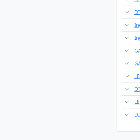
D
In
In
G
G
L
D
L
D