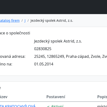
atalog firem
J
Jezdecký spolek Astrid, z.s.
ce o společnosti
Jezdecký spolek Astrid, z.s.
02830825
rovaná adresa:
25245, 12865249, Praha-západ, Zvole, Zvol
ěno na:
01.05.2014
é
ázev
Postavení
Popi
ITA KRATOCHVÍLOVÁ
Aktivní
míst