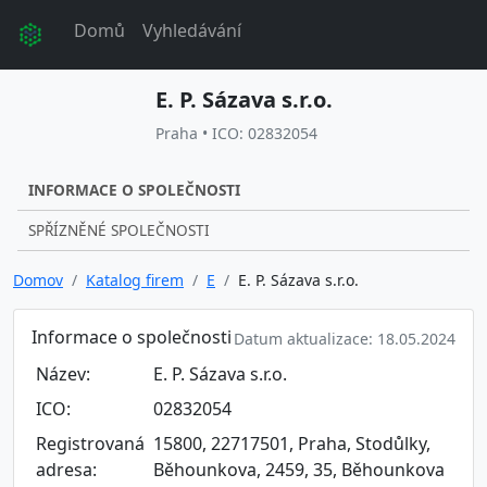
Domů
Vyhledávání
E. P. Sázava s.r.o.
Praha • ICO: 02832054
INFORMACE O SPOLEČNOSTI
SPŘÍZNĚNÉ SPOLEČNOSTI
Domov
Katalog firem
E
E. P. Sázava s.r.o.
Informace o společnosti
Datum aktualizace: 18.05.2024
Název:
E. P. Sázava s.r.o.
ICO:
02832054
Registrovaná
15800, 22717501, Praha, Stodůlky,
adresa:
Běhounkova, 2459, 35, Běhounkova