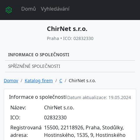
Domů
Vyhledávání
ChirNet s.r.o.
Praha • ICO: 02832330
INFORMACE O SPOLEČNOSTI
SPŘÍZNĚNÉ SPOLEČNOSTI
Domov
Katalog firem
C
ChirNet s.r.o.
Informace o společnosti
Datum aktualizace: 19.05.2024
Název:
ChirNet s.r.o.
ICO:
02832330
Registrovaná
15500, 22118926, Praha, Stodůlky,
adresa:
Hostinského, 1535, 9, Hostinského