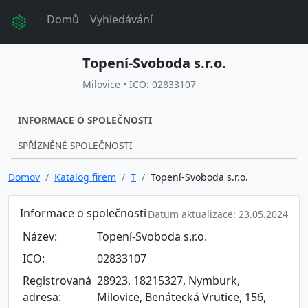
Domů
Vyhledávání
Topení-Svoboda s.r.o.
Milovice • ICO: 02833107
INFORMACE O SPOLEČNOSTI
SPŘÍZNĚNÉ SPOLEČNOSTI
Domov
Katalog firem
T
Topení-Svoboda s.r.o.
Informace o společnosti
Datum aktualizace: 23.05.2024
Název:
Topení-Svoboda s.r.o.
ICO:
02833107
Registrovaná
28923, 18215327, Nymburk,
adresa:
Milovice, Benátecká Vrutice, 156,