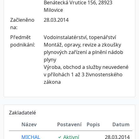
Benátecká Vrutice 156, 28923
Milovice
Začleněno
28.03.2014
na:
Předmět
Vodoinstalatérství, topenářství
podnikání:
Montáž, opravy, revize a zkoušky
plynových zařízení a plnění nádob
plyny
Výroba, obchod a služby neuvedené
v přílohách 1 až 3 živnostenského
zákona
Zakladatelé
Název
Postavení
Popis
Datum
MICHAL
Aktivní
28.03.2014