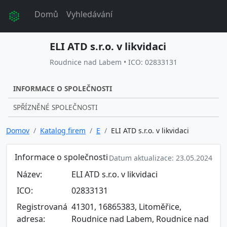
Domů
Vyhledávání
ELI ATD s.r.o. v likvidaci
Roudnice nad Labem • ICO: 02833131
INFORMACE O SPOLEČNOSTI
SPŘÍZNĚNÉ SPOLEČNOSTI
Domov
Katalog firem
E
ELI ATD s.r.o. v likvidaci
Informace o společnosti
Datum aktualizace: 23.05.2024
Název:
ELI ATD s.r.o. v likvidaci
ICO:
02833131
Registrovaná
41301, 16865383, Litoměřice,
adresa:
Roudnice nad Labem, Roudnice nad