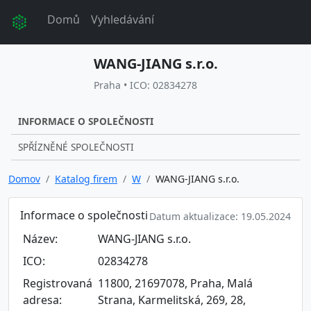
Domů
Vyhledávání
WANG-JIANG s.r.o.
Praha • ICO: 02834278
INFORMACE O SPOLEČNOSTI
SPŘÍZNĚNÉ SPOLEČNOSTI
Domov
Katalog firem
W
WANG-JIANG s.r.o.
Informace o společnosti
Datum aktualizace: 19.05.2024
Název:
WANG-JIANG s.r.o.
ICO:
02834278
Registrovaná
11800, 21697078, Praha, Malá
adresa:
Strana, Karmelitská, 269, 28,