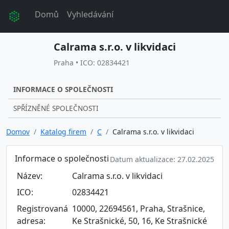
Domů
Vyhledávání
Calrama s.r.o. v likvidaci
Praha • ICO: 02834421
INFORMACE O SPOLEČNOSTI
SPŘÍZNĚNÉ SPOLEČNOSTI
Domov
Katalog firem
C
Calrama s.r.o. v likvidaci
Informace o společnosti
Datum aktualizace: 27.02.2025
Název:
Calrama s.r.o. v likvidaci
ICO:
02834421
Registrovaná
10000, 22694561, Praha, Strašnice,
adresa:
Ke Strašnické, 50, 16, Ke Strašnické