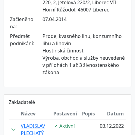
220, 2, Jetelová 220/2, Liberec VII-
Horní Růžodol, 46007 Liberec
Začleněno
07.04.2014
na:
Předmět
Prodej kvasného lihu, konzumního
podnikání:
lihu a lihovin
Hostinská činnost
Výroba, obchod a služby neuvedené
v přílohách 1 až 3 živnostenského
zákona
Zakladatelé
Název
Postavení
Popis
Datum
VLADISLAV
Aktivní
03.12.2022
PLECHATÝ