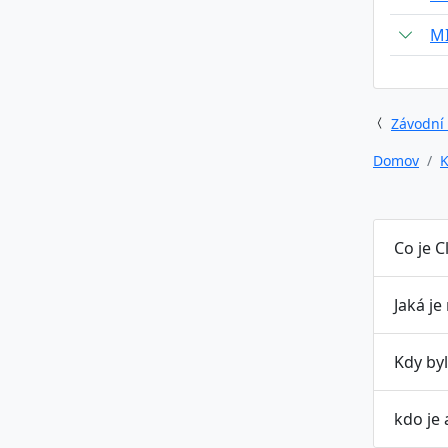
M
Závodní
Domov
K
Co je C
Jaká je
Kdy byl
kdo je 