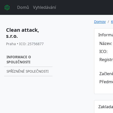
Domů
Vyhledávání
Domov
K
Clean attack,
Informa
s.r.o.
Název:
Praha • ICO: 25756877
ICO:
INFORMACE O
Regist
SPOLEČNOSTI
SPŘÍZNĚNÉ SPOLEČNOSTI
Začlen
Předmě
Zaklada