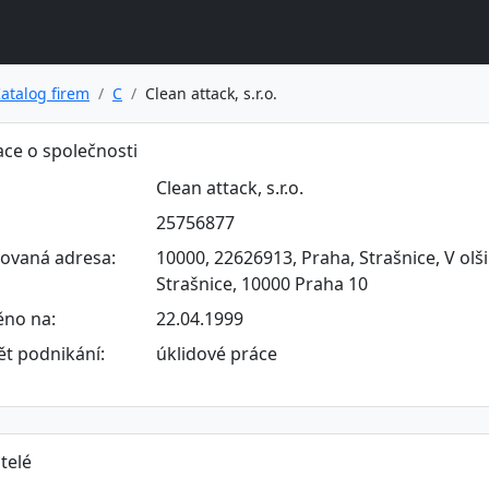
atalog firem
C
Clean attack, s.r.o.
ce o společnosti
Clean attack, s.r.o.
25756877
rovaná adresa:
10000, 22626913, Praha, Strašnice, V olši
Strašnice, 10000 Praha 10
ěno na:
22.04.1999
t podnikání:
úklidové práce
telé