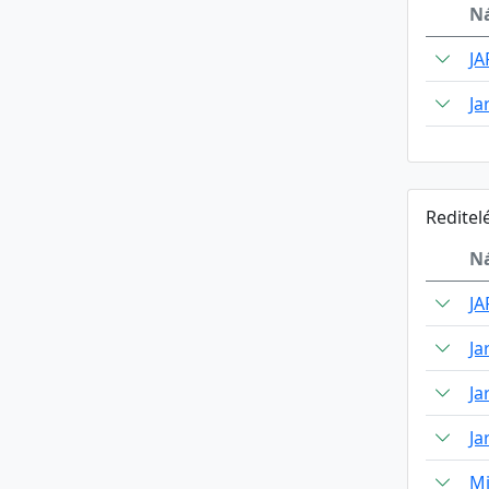
N
J
Ja
Reditel
N
J
Ja
Ja
Ja
Mi