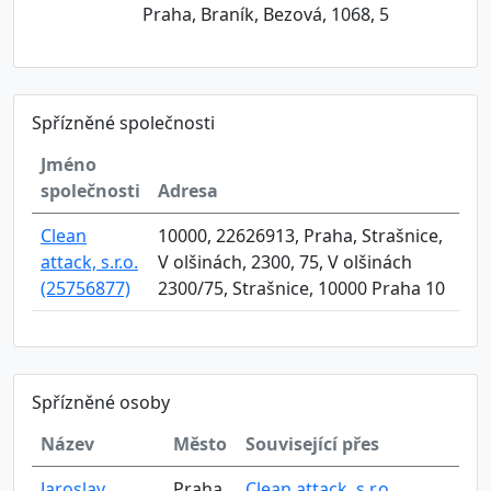
Praha, Braník, Bezová, 1068, 5
Spřízněné společnosti
Jméno
společnosti
Adresa
Clean
10000, 22626913, Praha, Strašnice,
attack, s.r.o.
V olšinách, 2300, 75, V olšinách
(25756877)
2300/75, Strašnice, 10000 Praha 10
Spřízněné osoby
Název
Město
Související přes
Jaroslav
Praha
Clean attack, s.r.o.