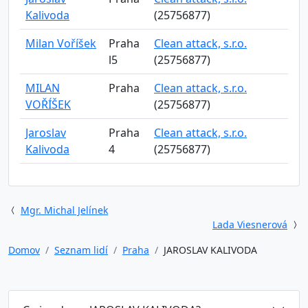
Kalivoda
(25756877)
Milan Voříšek
Praha
Clean attack, s.r.o.
l5
(25756877)
MILAN
Praha
Clean attack, s.r.o.
VOŘÍŠEK
(25756877)
Jaroslav
Praha
Clean attack, s.r.o.
Kalivoda
4
(25756877)
Mgr. Michal Jelínek
Lada Viesnerová
Domov
Seznam lidí
Praha
JAROSLAV KALIVODA