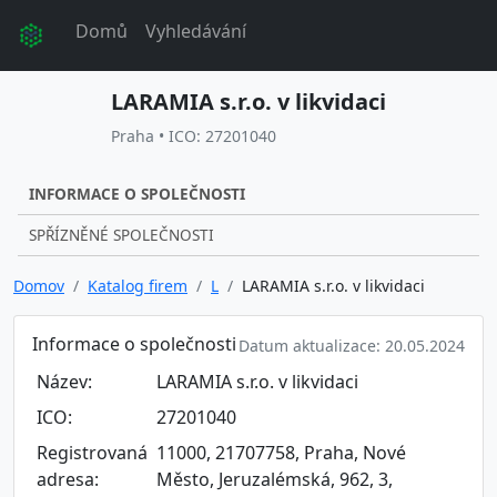
Domů
Vyhledávání
LARAMIA s.r.o. v likvidaci
Praha • ICO: 27201040
INFORMACE O SPOLEČNOSTI
SPŘÍZNĚNÉ SPOLEČNOSTI
Domov
Katalog firem
L
LARAMIA s.r.o. v likvidaci
Informace o společnosti
Datum aktualizace: 20.05.2024
Název:
LARAMIA s.r.o. v likvidaci
ICO:
27201040
Registrovaná
11000, 21707758, Praha, Nové
adresa:
Město, Jeruzalémská, 962, 3,