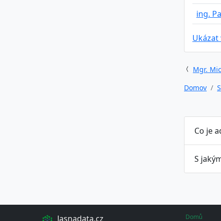
ing. P
Ukázat
Mgr. Mic
Domov
S
Co je 
S jaký
Domů
Jasnadata.cz