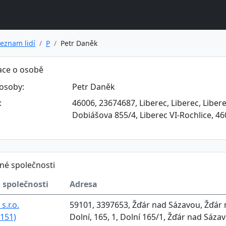
eznam lidí
P
Petr Daněk
ace o osobě
osoby:
Petr Daněk
:
46006, 23674687, Liberec, Liberec, Libere
Dobiášova 855/4, Liberec VI-Rochlice, 46
né společnosti
 společnosti
Adresa
s.r.o.
59101, 3397653, Žďár nad Sázavou, Žďár 
151)
Dolní, 165, 1, Dolní 165/1, Žďár nad Sáz