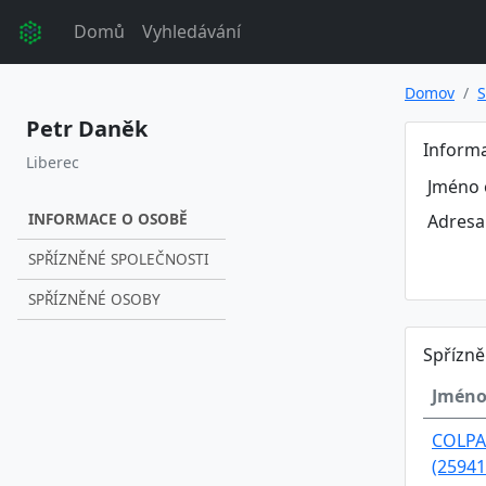
Domů
Vyhledávání
Domov
S
Petr Daněk
Inform
Liberec
Jméno 
INFORMACE O OSOBĚ
Adresa
SPŘÍZNĚNÉ SPOLEČNOSTI
SPŘÍZNĚNÉ OSOBY
Spřízně
Jméno
COLPA 
(25941