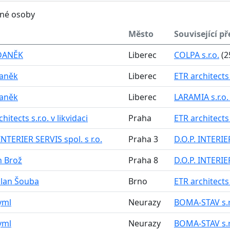
ěné osoby
Město
Související př
DANĚK
Liberec
COLPA s.r.o.
(2
Daněk
Liberec
ETR architects s
Daněk
Liberec
LARAMIA s.r.o. 
hitects s.r.o. v likvidaci
Praha
ETR architects s
INTERIER SERVIS spol. s r.o.
Praha 3
D.O.P. INTERIER
 Brož
Praha 8
D.O.P. INTERIER
ilan Šouba
Brno
ETR architects s
yml
Neurazy
BOMA-STAV s.r.o
yml
Neurazy
BOMA-STAV s.r.o