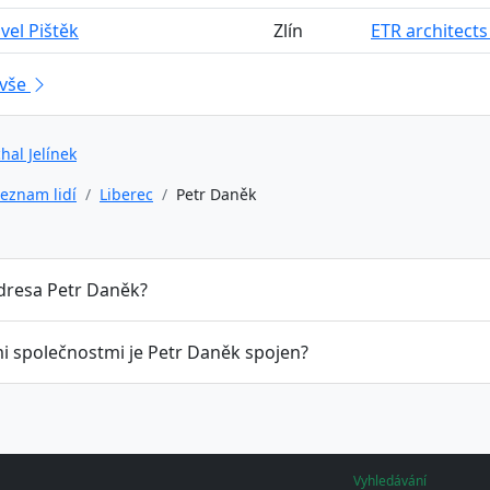
avel Pištěk
Zlín
ETR architects s
 vše
hal Jelínek
eznam lidí
Liberec
Petr Daněk
adresa Petr Daněk?
mi společnostmi je Petr Daněk spojen?
Vyhledávání