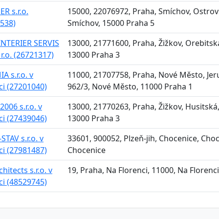
R s.r.o.
15000, 22076972, Praha, Smíchov, Ostrov
538)
Smíchov, 15000 Praha 5
 INTERIER SERVIS
13000, 21771600, Praha, Žižkov, Orebitská
 r.o. (26721317)
13000 Praha 3
A s.r.o. v
11000, 21707758, Praha, Nové Město, Jer
aci (27201040)
962/3, Nové Město, 11000 Praha 1
006 s.r.o. v
13000, 21770263, Praha, Žižkov, Husitská,
aci (27439046)
13000 Praha 3
TAV s.r.o. v
33601, 900052, Plzeň-jih, Chocenice, Choc
aci (27981487)
Chocenice
hitects s.r.o. v
19, Praha, Na Florenci, 11000, Na Florenc
aci (48529745)