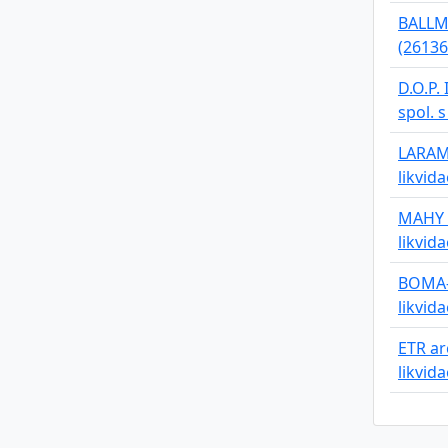
BALLME
(26136
D.O.P.
spol. s
LARAMI
likvid
MAHY 2
likvid
BOMA-S
likvid
ETR arc
likvid