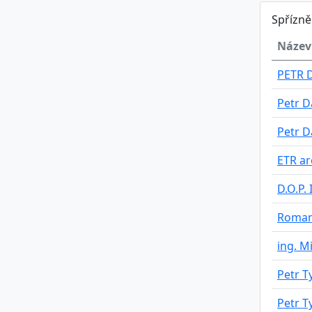
Spřízn
Název
PETR 
Petr 
Petr 
ETR arc
D.O.P. 
Roman
ing. M
Petr T
Petr T