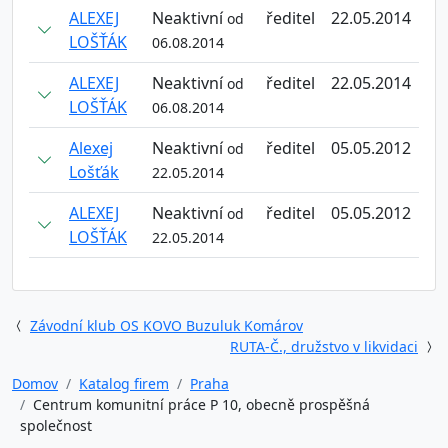
ALEXEJ
Neaktivní
ředitel
22.05.2014
od
LOŠŤÁK
06.08.2014
ALEXEJ
Neaktivní
ředitel
22.05.2014
od
LOŠŤÁK
06.08.2014
Alexej
Neaktivní
ředitel
05.05.2012
od
Lošťák
22.05.2014
ALEXEJ
Neaktivní
ředitel
05.05.2012
od
LOŠŤÁK
22.05.2014
Závodní klub OS KOVO Buzuluk Komárov
RUTA-Č., družstvo v likvidaci
Domov
Katalog firem
Praha
Centrum komunitní práce P 10, obecně prospěšná
společnost