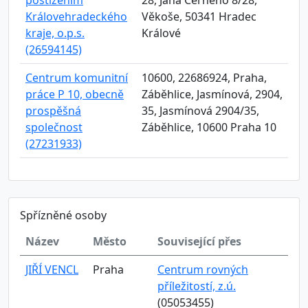
postižením
28, Jana Černého 8/28,
Královehradeckého
Věkoše, 50341 Hradec
kraje, o.p.s.
Králové
(26594145)
Centrum komunitní
10600, 22686924, Praha,
práce P 10, obecně
Záběhlice, Jasmínová, 2904,
prospěšná
35, Jasmínová 2904/35,
společnost
Záběhlice, 10600 Praha 10
(27231933)
Spřízněné osoby
Název
Město
Související přes
JIŘÍ VENCL
Praha
Centrum rovných
příležitostí, z.ú.
(05053455)