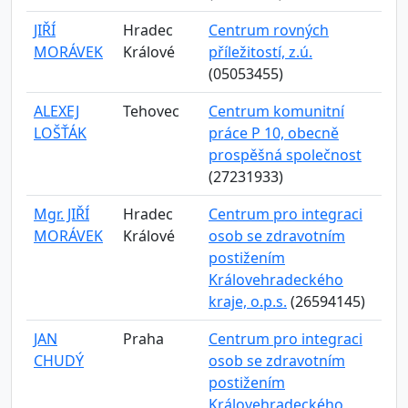
JIŘÍ
Hradec
Centrum rovných
MORÁVEK
Králové
příležitostí, z.ú.
(05053455)
ALEXEJ
Tehovec
Centrum komunitní
LOŠŤÁK
práce P 10, obecně
prospěšná společnost
(27231933)
Mgr. JIŘÍ
Hradec
Centrum pro integraci
MORÁVEK
Králové
osob se zdravotním
postižením
Královehradeckého
kraje, o.p.s.
(26594145)
JAN
Praha
Centrum pro integraci
CHUDÝ
osob se zdravotním
postižením
Královehradeckého