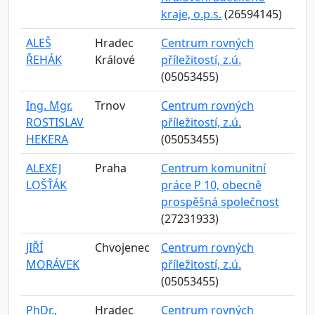
kraje, o.p.s.
(26594145)
ALEŠ
Hradec
Centrum rovných
ŘEHÁK
Králové
příležitostí, z.ú.
(05053455)
Ing. Mgr.
Trnov
Centrum rovných
ROSTISLAV
příležitostí, z.ú.
HEKERA
(05053455)
ALEXEJ
Praha
Centrum komunitní
LOŠŤÁK
práce P 10, obecně
prospěšná společnost
(27231933)
JIŘÍ
Chvojenec
Centrum rovných
MORÁVEK
příležitostí, z.ú.
(05053455)
PhDr.,
Hradec
Centrum rovných