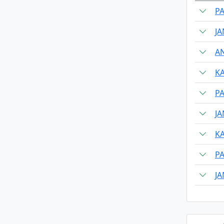
P
JA
A
K
P
JA
K
P
JA