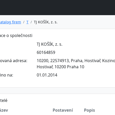
atalog firem
T
TJ KOŠÍK, z. s.
ce o společnosti
TJ KOŠÍK, z. s.
60164859
rovaná adresa:
10200, 22574913, Praha, Hostivař, Kozino
Hostivař, 10200 Praha 10
ěno na:
01.01.2014
telé
ázev
Postavení
Popis