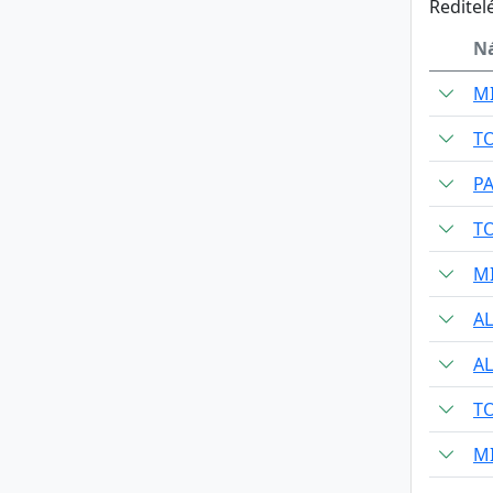
Reditel
N
M
T
P
T
M
A
A
T
M