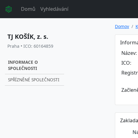
Domů
Vyhledávání
Domov
K
TJ KOŠÍK, z. s.
Informa
Praha • ICO: 60164859
Název:
INFORMACE O
ICO:
SPOLEČNOSTI
Regist
SPŘÍZNĚNÉ SPOLEČNOSTI
Začlen
Zaklada
N