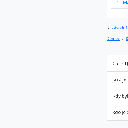
M
Závodní
Domov
K
Co je T
Jaká je
Kdy byl
kdo je 