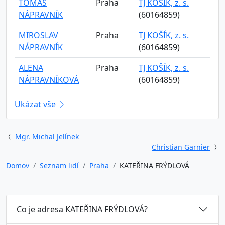
TOMÁŠ
Praha
TJ KOŠÍK, z. s.
NÁPRAVNÍK
(60164859)
MIROSLAV
Praha
TJ KOŠÍK, z. s.
NÁPRAVNÍK
(60164859)
ALENA
Praha
TJ KOŠÍK, z. s.
NÁPRAVNÍKOVÁ
(60164859)
Ukázat vše
Mgr. Michal Jelínek
Christian Garnier
Domov
Seznam lidí
Praha
KATEŘINA FRÝDLOVÁ
Co je adresa KATEŘINA FRÝDLOVÁ?