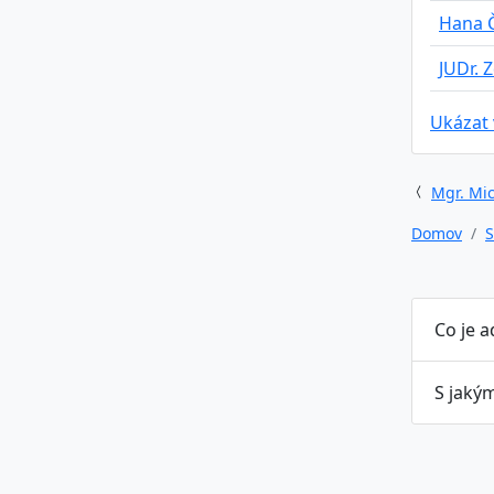
Hana 
JUDr. 
Ukázat
Mgr. Mic
Domov
S
Co je a
S jakým