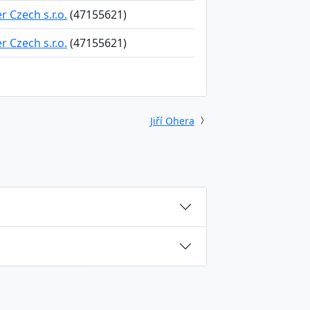
r Czech s.r.o.
(47155621)
r Czech s.r.o.
(47155621)
Jiří Ohera