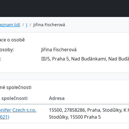
eznam lidí
J
Jiřina Fischerová
ace o osobě
osoby:
Jiřina Fischerová
:
III/5, Praha 5, Nad Buďánkami, Nad Buďá
né společnosti
 společnosti
Adresa
nifer Czech s.r.o.
15500, 27858286, Praha, Stodůlky, K 
621)
Stodůlky, 15500 Praha 5