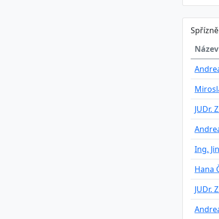
Spřízn
Název
Andrea
Mirosl
JUDr. 
Andrea
Ing. Ji
Hana 
JUDr. 
Andrea