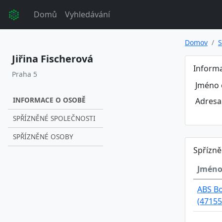
Domů
Vyhledávání
Domov
S
Jiřina Fischerová
Inform
Praha 5
Jméno 
INFORMACE O OSOBĚ
Adresa
SPŘÍZNĚNÉ SPOLEČNOSTI
SPŘÍZNĚNÉ OSOBY
Spřízně
Jméno
ABS Bo
(47155