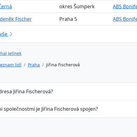
Černá
okres Šumperk
ABS Bonife
Zdeněk Fischer
Praha 5
ABS Bonife
 vše
hal Jelínek
eznam lidí
Praha
Jiřina Fischerová
dresa Jiřina Fischerová?
i společnostmi je Jiřina Fischerová spojen?