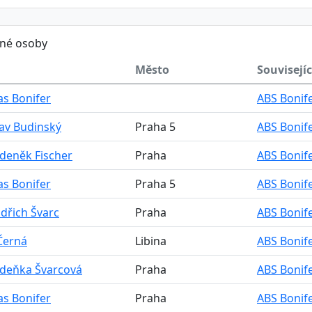
ěné osoby
Město
Souvisejíc
s Bonifer
ABS Bonife
av Budinský
Praha 5
ABS Bonife
Zdeněk Fischer
Praha
ABS Bonife
s Bonifer
Praha 5
ABS Bonife
ndřich Švarc
Praha
ABS Bonife
Černá
Libina
ABS Bonife
Zdeňka Švarcová
Praha
ABS Bonife
s Bonifer
Praha
ABS Bonife