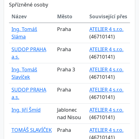
Spřízněné osoby
Název
Město
Související přes
Ing. Tomáš
Praha
ATELIER 4 s.r.o.
Sláma
(46710141)
SUDOP PRAHA
Praha
ATELIER 4 s.r.o.
a.s.
(46710141)
Ing. Tomáš
Praha 3
ATELIER 4 s.r.o.
Slavíček
(46710141)
SUDOP PRAHA
Praha
ATELIER 4 s.r.o.
a.s.
(46710141)
Ing. Jiří Šmíd
Jablonec
ATELIER 4 s.r.o.
nad Nisou
(46710141)
TOMÁŠ SLAVÍČEK
Praha
ATELIER 4 s.r.o.
(46710141)