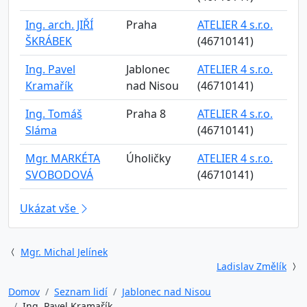
Ing. arch. JIŘÍ
Praha
ATELIER 4 s.r.o.
ŠKRÁBEK
(46710141)
Ing. Pavel
Jablonec
ATELIER 4 s.r.o.
Kramařík
nad Nisou
(46710141)
Ing. Tomáš
Praha 8
ATELIER 4 s.r.o.
Sláma
(46710141)
Mgr. MARKÉTA
Úholičky
ATELIER 4 s.r.o.
SVOBODOVÁ
(46710141)
Ukázat vše
Mgr. Michal Jelínek
Ladislav Změlík
Domov
Seznam lidí
Jablonec nad Nisou
Ing. Pavel Kramařík