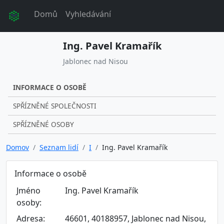
Domů
Vyhledávání
Ing. Pavel Kramařík
Jablonec nad Nisou
INFORMACE O OSOBĚ
SPŘÍZNĚNÉ SPOLEČNOSTI
SPŘÍZNĚNÉ OSOBY
Domov
Seznam lidí
I
Ing. Pavel Kramařík
Informace o osobě
Jméno
Ing. Pavel Kramařík
osoby:
Adresa:
46601, 40188957, Jablonec nad Nisou,