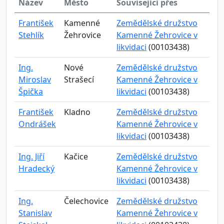
Název
Město
Související přes
František
Kamenné
Zemědělské družstvo
Stehlík
Žehrovice
Kamenné Žehrovice v
likvidaci
(00103438)
Ing.
Nové
Zemědělské družstvo
Miroslav
Strašecí
Kamenné Žehrovice v
Špička
likvidaci
(00103438)
František
Kladno
Zemědělské družstvo
Ondrášek
Kamenné Žehrovice v
likvidaci
(00103438)
Ing. Jiří
Kačice
Zemědělské družstvo
Hradecký
Kamenné Žehrovice v
likvidaci
(00103438)
Ing.
Čelechovice
Zemědělské družstvo
Stanislav
Kamenné Žehrovice v