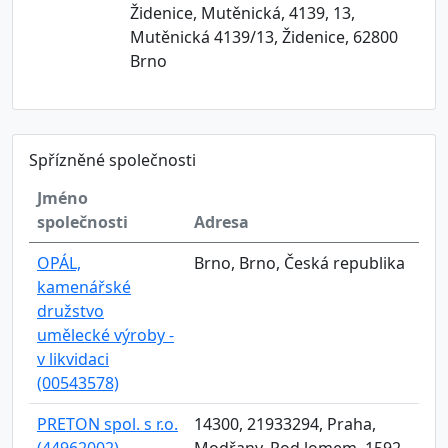
Židenice, Mutěnická, 4139, 13,
Mutěnická 4139/13, Židenice, 62800
Brno
Spřízněné společnosti
Jméno
společnosti
Adresa
OPÁL,
Brno, Brno, Česká republika
kamenářské
družstvo
umělecké výroby -
v likvidaci
(00543578)
PRETON spol. s r.o.
14300, 21933294, Praha,