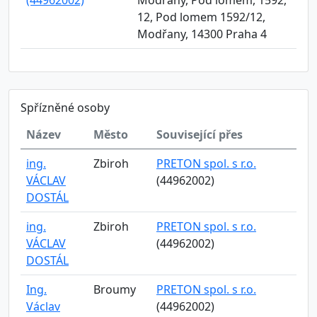
(44962002)
Modřany, Pod lomem, 1592,
12, Pod lomem 1592/12,
Modřany, 14300 Praha 4
Spřízněné osoby
Název
Město
Související přes
ing.
Zbiroh
PRETON spol. s r.o.
VÁCLAV
(44962002)
DOSTÁL
ing.
Zbiroh
PRETON spol. s r.o.
VÁCLAV
(44962002)
DOSTÁL
Ing.
Broumy
PRETON spol. s r.o.
Václav
(44962002)