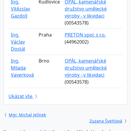
Ing.
Kudlovice
OPÁL, kamenářské
Vítězslav
družstvo umělecké
Gazdoš
výroby - v likvidaci
(00543578)
Ing.
Praha
PRETON spol. s r.o.
Václav
(44962002)
Dostál
Ing.
Brno
OPÁL, kamenářské
Milada
družstvo umělecké
Vaverková
výroby - v likvidaci
(00543578)
Ukázat vše
Mgr. Michal Jelínek
Zuzana Švehlová