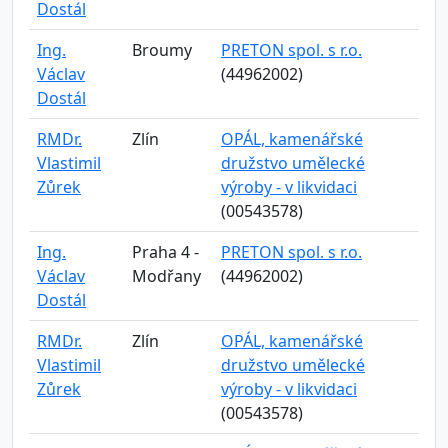
Dostál
Ing.
Broumy
PRETON spol. s r.o.
Václav
(44962002)
Dostál
RMDr.
Zlín
OPÁL, kamenářské
Vlastimil
družstvo umělecké
Zůrek
výroby - v likvidaci
(00543578)
Ing.
Praha 4 -
PRETON spol. s r.o.
Václav
Modřany
(44962002)
Dostál
RMDr.
Zlín
OPÁL, kamenářské
Vlastimil
družstvo umělecké
Zůrek
výroby - v likvidaci
(00543578)