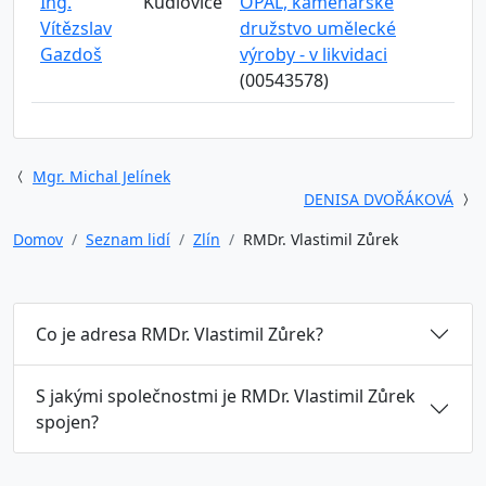
Ing.
Kudlovice
OPÁL, kamenářské
Vítězslav
družstvo umělecké
Gazdoš
výroby - v likvidaci
(00543578)
Mgr. Michal Jelínek
DENISA DVOŘÁKOVÁ
Domov
Seznam lidí
Zlín
RMDr. Vlastimil Zůrek
Co je adresa RMDr. Vlastimil Zůrek?
S jakými společnostmi je RMDr. Vlastimil Zůrek
spojen?