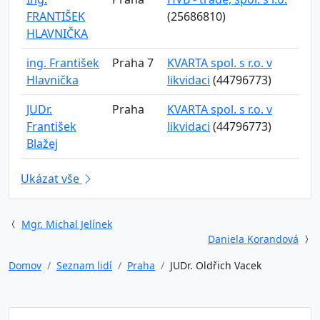
FRANTIŠEK
(25686810)
HLAVNIČKA
ing. František
Praha 7
KVARTA spol. s r.o. v
Hlavnička
likvidaci
(44796773)
JUDr.
Praha
KVARTA spol. s r.o. v
František
likvidaci
(44796773)
Blažej
Ukázat vše
Mgr. Michal Jelínek
Daniela Korandová
Domov
Seznam lidí
Praha
JUDr. Oldřich Vacek