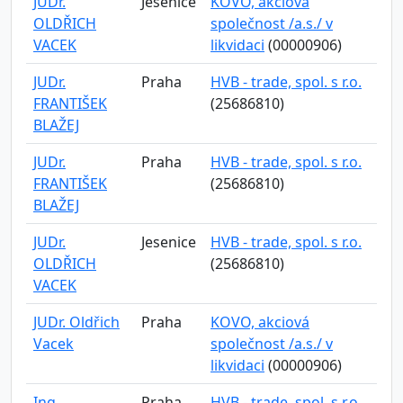
JUDr.
Jesenice
KOVO, akciová
OLDŘICH
společnost /a.s./ v
VACEK
likvidaci
(00000906)
JUDr.
Praha
HVB - trade, spol. s r.o.
FRANTIŠEK
(25686810)
BLAŽEJ
JUDr.
Praha
HVB - trade, spol. s r.o.
FRANTIŠEK
(25686810)
BLAŽEJ
JUDr.
Jesenice
HVB - trade, spol. s r.o.
OLDŘICH
(25686810)
VACEK
JUDr. Oldřich
Praha
KOVO, akciová
Vacek
společnost /a.s./ v
likvidaci
(00000906)
Ing.
Praha
HVB - trade, spol. s r.o.