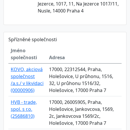
Jezerce, 1017, 11, Na Jezerce 1017/11,
Nusle, 14000 Praha 4
Spřízněné společnosti
Jméno
společnosti
Adresa
KOVO, akciová
17000, 22312544, Praha,
společnost
Holešovice, U průhonu, 1516,
/a.s./ v likvidaci
32, U průhonu 1516/32,
(00000906)
Holešovice, 17000 Praha 7
HVB - trade,
17000, 26005905, Praha,
spol. s r.o.
Holešovice, Jankovcova, 1569,
(25686810)
2c, Jankovcova 1569/2c,
Holešovice, 17000 Praha 7