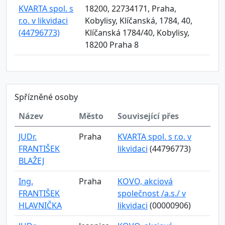
KVARTA spol. s
18200, 22734171, Praha,
r.o. v likvidaci
Kobylisy, Klíčanská, 1784, 40,
(44796773)
Klíčanská 1784/40, Kobylisy,
18200 Praha 8
Spřízněné osoby
Název
Město
Související přes
JUDr.
Praha
KVARTA spol. s r.o. v
FRANTIŠEK
likvidaci
(44796773)
BLAŽEJ
Ing.
Praha
KOVO, akciová
FRANTIŠEK
společnost /a.s./ v
HLAVNIČKA
likvidaci
(00000906)