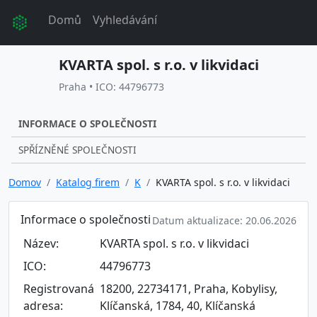
Domů
Vyhledávání
KVARTA spol. s r.o. v likvidaci
Praha • ICO: 44796773
INFORMACE O SPOLEČNOSTI
SPŘÍZNĚNÉ SPOLEČNOSTI
Domov
Katalog firem
K
KVARTA spol. s r.o. v likvidaci
Informace o společnosti
Datum aktualizace: 20.06.2026
Název:
KVARTA spol. s r.o. v likvidaci
ICO:
44796773
Registrovaná
18200, 22734171, Praha, Kobylisy,
adresa:
Klíčanská, 1784, 40, Klíčanská