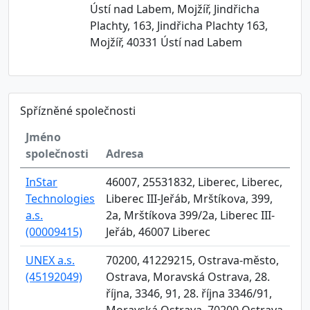
Ústí nad Labem, Mojžíř, Jindřicha
Plachty, 163, Jindřicha Plachty 163,
Mojžíř, 40331 Ústí nad Labem
Spřízněné společnosti
Jméno
společnosti
Adresa
InStar
46007, 25531832, Liberec, Liberec,
Technologies
Liberec III-Jeřáb, Mrštíkova, 399,
a.s.
2a, Mrštíkova 399/2a, Liberec III-
(00009415)
Jeřáb, 46007 Liberec
UNEX a.s.
70200, 41229215, Ostrava-město,
(45192049)
Ostrava, Moravská Ostrava, 28.
října, 3346, 91, 28. října 3346/91,