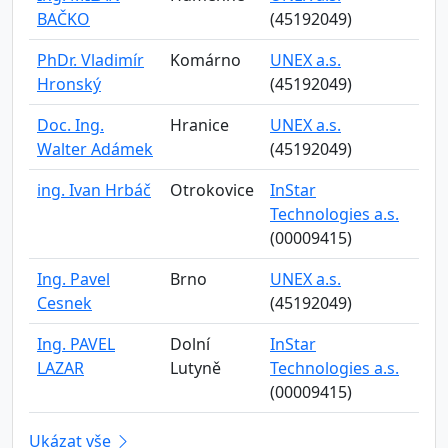
BAČKO
(45192049)
PhDr. Vladimír
Komárno
UNEX a.s.
Hronský
(45192049)
Doc. Ing.
Hranice
UNEX a.s.
Walter Adámek
(45192049)
ing. Ivan Hrbáč
Otrokovice
InStar
Technologies a.s.
(00009415)
Ing. Pavel
Brno
UNEX a.s.
Cesnek
(45192049)
Ing. PAVEL
Dolní
InStar
LAZAR
Lutyně
Technologies a.s.
(00009415)
Ukázat vše