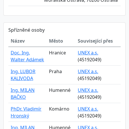
Moravská Ostrava, 70200 Ostrava
Spřízněné osoby
Název
Město
Související přes
Doc. Ing.
Hranice
UNEX a.s.
Walter Adámek
(45192049)
Ing. LUBOR
Praha
UNEX a.s.
KALIVODA
(45192049)
Ing. MILAN
Humenné
UNEX a.s.
BAČKO
(45192049)
PhDr. Vladimír
Komárno
UNEX a.s.
Hronský
(45192049)
Ing. MILAN
Humenné
UNEX a.s.