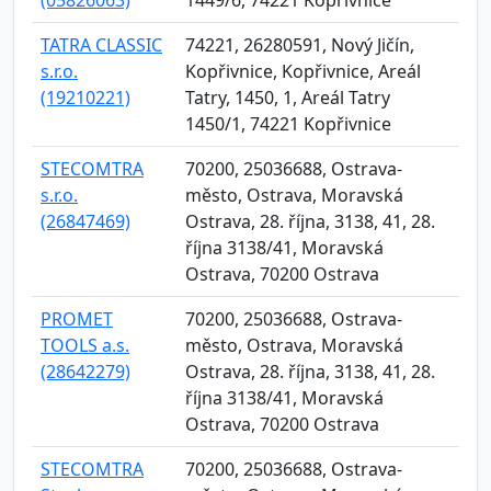
(05826063)
1449/6, 74221 Kopřivnice
TATRA CLASSIC
74221, 26280591, Nový Jičín,
s.r.o.
Kopřivnice, Kopřivnice, Areál
(19210221)
Tatry, 1450, 1, Areál Tatry
1450/1, 74221 Kopřivnice
STECOMTRA
70200, 25036688, Ostrava-
s.r.o.
město, Ostrava, Moravská
(26847469)
Ostrava, 28. října, 3138, 41, 28.
října 3138/41, Moravská
Ostrava, 70200 Ostrava
PROMET
70200, 25036688, Ostrava-
TOOLS a.s.
město, Ostrava, Moravská
(28642279)
Ostrava, 28. října, 3138, 41, 28.
října 3138/41, Moravská
Ostrava, 70200 Ostrava
STECOMTRA
70200, 25036688, Ostrava-