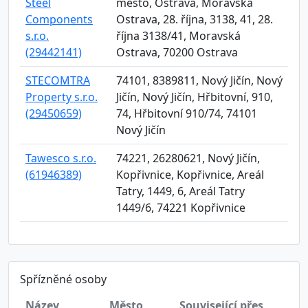
Steel
město, Ostrava, Moravská
Components
Ostrava, 28. října, 3138, 41, 28.
s.r.o.
října 3138/41, Moravská
(29442141)
Ostrava, 70200 Ostrava
STECOMTRA
74101, 8389811, Nový Jičín, Nový
Property s.r.o.
Jičín, Nový Jičín, Hřbitovní, 910,
(29450659)
74, Hřbitovní 910/74, 74101
Nový Jičín
Tawesco s.r.o.
74221, 26280621, Nový Jičín,
(61946389)
Kopřivnice, Kopřivnice, Areál
Tatry, 1449, 6, Areál Tatry
1449/6, 74221 Kopřivnice
Spřízněné osoby
Název
Město
Související přes