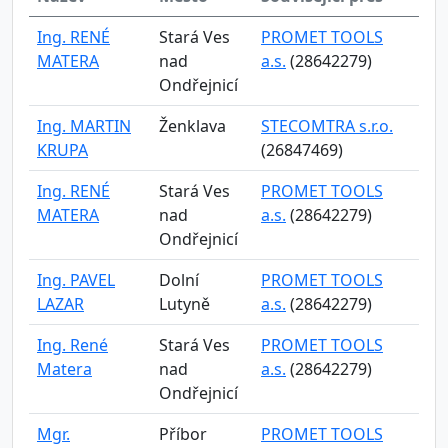
Ing. RENÉ
Stará Ves
PROMET TOOLS
MATERA
nad
a.s.
(28642279)
Ondřejnicí
Ing. MARTIN
Ženklava
STECOMTRA s.r.o.
KRUPA
(26847469)
Ing. RENÉ
Stará Ves
PROMET TOOLS
MATERA
nad
a.s.
(28642279)
Ondřejnicí
Ing. PAVEL
Dolní
PROMET TOOLS
LAZAR
Lutyně
a.s.
(28642279)
Ing. René
Stará Ves
PROMET TOOLS
Matera
nad
a.s.
(28642279)
Ondřejnicí
Mgr.
Příbor
PROMET TOOLS