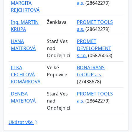
MARGITA
a.s.
(28642279)
REJCHRTOVÁ
Ing. MARTIN
Ženklava
PROMET TOOLS
KRUPA
a.s.
(28642279)
HANA
Stará Ves
PROMET
MATEROVÁ
nad
DEVELOPMENT
Ondřejnicí
s.r.o.
(05826063)
JITKA
Velké
BONATRANS
CECHLOVÁ
Popovice
GROUP a.s.
KOMÁRKOVÁ
(27438678)
DENISA
Stará Ves
PROMET TOOLS
MATEROVÁ
nad
a.s.
(28642279)
Ondřejnicí
Ukázat vše