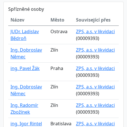
Spřízněné osoby
Název
Město
Související přes
JUDr. Ladislav
Ostrava
ZPS, a.s. v likvidaci
Bědroň
(00009393)
Ing. Dobroslav
Zlín
ZPS, a.s. v likvidaci
Němec
(00009393)
ing. Pavel Žák
Praha
ZPS, a.s. v likvidaci
(00009393)
Ing. Dobroslav
Zlín
ZPS, a.s. v likvidaci
Němec
(00009393)
Ing. Radomír
Zlín
ZPS, a.s. v likvidaci
Zbožínek
(00009393)
ing. Igor Rintel
Bratislava
ZPS, a.s. v likvidaci