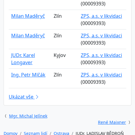
(00009393)
Milan Maděryč
Zlín
ZPS, a.s. v likvidaci
(00009393)
Milan Maděryč
Zlín
ZPS, a.s. v likvidaci
(00009393)
JUDr. Karel
Kyjov
ZPS, a.s. v likvidaci
Longaver
(00009393)
Ing. Petr Mlčák
Zlín
ZPS, a.s. v likvidaci
(00009393)
Ukázat vše
Mgr. Michal Jelínek
René Maixner
Domov
Seznam lidí
Ostrava
JUDr. LADISLAV BĚDROŇ