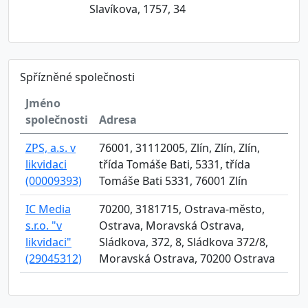
Slavíkova, 1757, 34
Spřízněné společnosti
Jméno
společnosti
Adresa
ZPS, a.s. v
76001, 31112005, Zlín, Zlín, Zlín,
likvidaci
třída Tomáše Bati, 5331, třída
(00009393)
Tomáše Bati 5331, 76001 Zlín
IC Media
70200, 3181715, Ostrava-město,
s.r.o. "v
Ostrava, Moravská Ostrava,
likvidaci"
Sládkova, 372, 8, Sládkova 372/8,
(29045312)
Moravská Ostrava, 70200 Ostrava