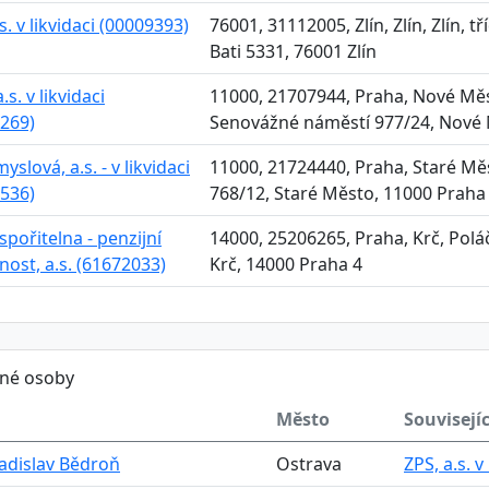
s. v likvidaci (00009393)
76001, 31112005, Zlín, Zlín, Zlín, 
Bati 5331, 76001 Zlín
s. v likvidaci
11000, 21707944, Praha, Nové Měs
269)
Senovážné náměstí 977/24, Nové 
yslová, a.s. - v likvidaci
11000, 21724440, Praha, Staré Mě
536)
768/12, Staré Město, 11000 Praha
spořitelna - penzijní
14000, 25206265, Praha, Krč, Polá
nost, a.s. (61672033)
Krč, 14000 Praha 4
ěné osoby
Město
Souvisejíc
Ladislav Bědroň
Ostrava
ZPS, a.s. v