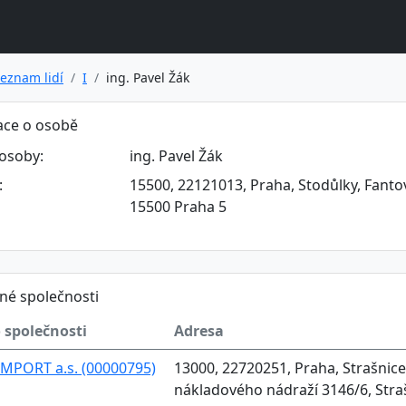
eznam lidí
I
ing. Pavel Žák
ace o osobě
osoby:
ing. Pavel Žák
:
15500, 22121013, Praha, Stodůlky, Fantov
15500 Praha 5
né společnosti
 společnosti
Adresa
MPORT a.s. (00000795)
13000, 22720251, Praha, Strašnice
nákladového nádraží 3146/6, Stra