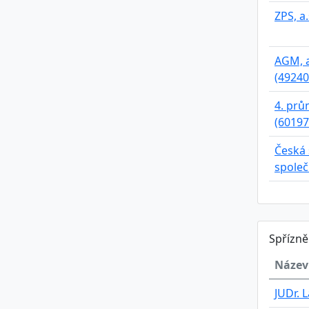
ZPS, a.
AGM, a.
(49240
4. prům
(60197
Česká 
společ
Spřízn
Název
JUDr. 