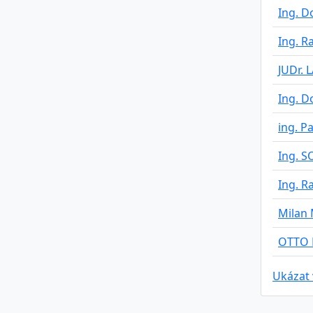
Ing. 
Ing. R
JUDr.
Ing. 
ing. P
Ing. 
Ing. R
Milan
OTTO 
Ukázat