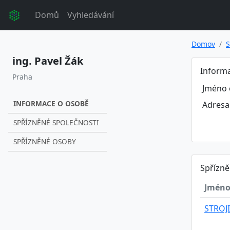
Domů
Vyhledávání
Domov
S
ing. Pavel Žák
Inform
Praha
Jméno 
INFORMACE O OSOBĚ
Adresa
SPŘÍZNĚNÉ SPOLEČNOSTI
SPŘÍZNĚNÉ OSOBY
Spřízně
Jméno
STROJI