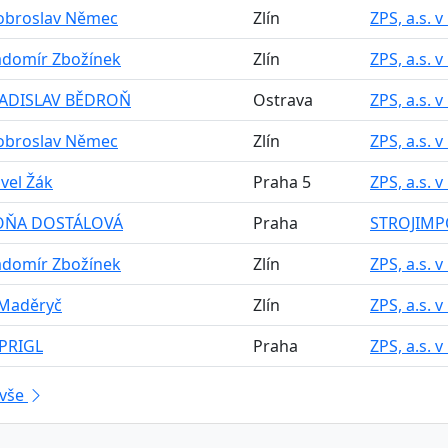
Dobroslav Němec
Zlín
ZPS, a.s. v
adomír Zbožínek
Zlín
ZPS, a.s. v
 LADISLAV BĚDROŇ
Ostrava
ZPS, a.s. v
Dobroslav Němec
Zlín
ZPS, a.s. v
avel Žák
Praha 5
ZPS, a.s. v
SOŇA DOSTÁLOVÁ
Praha
STROJIMPO
adomír Zbožínek
Zlín
ZPS, a.s. v
 Maděryč
Zlín
ZPS, a.s. v
PRIGL
Praha
ZPS, a.s. v
 vše