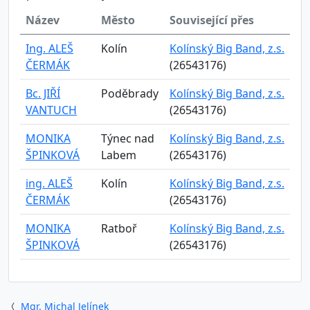
Název
Město
Související přes
Ing. ALEŠ
Kolín
Kolínský Big Band, z.s.
ČERMÁK
(26543176)
Bc. JIŘÍ
Poděbrady
Kolínský Big Band, z.s.
VANTUCH
(26543176)
MONIKA
Týnec nad
Kolínský Big Band, z.s.
ŠPINKOVÁ
Labem
(26543176)
ing. ALEŠ
Kolín
Kolínský Big Band, z.s.
ČERMÁK
(26543176)
MONIKA
Ratboř
Kolínský Big Band, z.s.
ŠPINKOVÁ
(26543176)
Mgr. Michal Jelínek