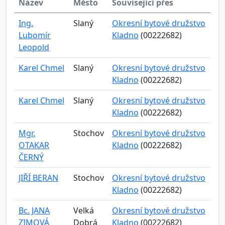
Název
Město
Související přes
Ing.
Slaný
Okresní bytové družstvo
Lubomír
Kladno
(00222682)
Leopold
Karel Chmel
Slaný
Okresní bytové družstvo
Kladno
(00222682)
Karel Chmel
Slaný
Okresní bytové družstvo
Kladno
(00222682)
Mgr.
Stochov
Okresní bytové družstvo
OTAKAR
Kladno
(00222682)
ČERNÝ
JIŘÍ BERAN
Stochov
Okresní bytové družstvo
Kladno
(00222682)
Bc. JANA
Velká
Okresní bytové družstvo
ZIMOVÁ
Dobrá
Kladno
(00222682)