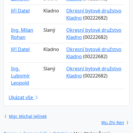
Jiří Datel
Kladno
Okresní bytové družstvo
Kladno
(00222682)
Ing. Milan
Slaný
Okresní bytové družstvo
Rohan
Kladno
(00222682)
Jiří Datel
Kladno
Okresní bytové družstvo
Kladno
(00222682)
Ing.
Slaný
Okresní bytové družstvo
Lubomír
Kladno
(00222682)
Leopold
Ukázat vše
Mgr. Michal Jelínek
Wu Zhi Ren