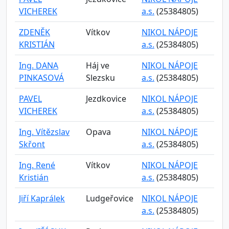
VICHEREK
a.s.
(25384805)
ZDENĚK
Vítkov
NIKOL NÁPOJE
KRISTIÁN
a.s.
(25384805)
Ing. DANA
Háj ve
NIKOL NÁPOJE
PINKASOVÁ
Slezsku
a.s.
(25384805)
PAVEL
Jezdkovice
NIKOL NÁPOJE
VICHEREK
a.s.
(25384805)
Ing. Vítězslav
Opava
NIKOL NÁPOJE
Skřont
a.s.
(25384805)
Ing. René
Vítkov
NIKOL NÁPOJE
Kristián
a.s.
(25384805)
Jiří Kaprálek
Ludgeřovice
NIKOL NÁPOJE
a.s.
(25384805)