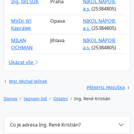
Ing. JIŘÍ SUK
Praha
NIKOL NÁPOJE
a.s.
(25384805)
MVDr. Jiří
Opava
NIKOL NÁPOJE
Kaprálek
a.s.
(25384805)
MILAN
Jihlava
NIKOL NÁPOJE
OCHMAN
a.s.
(25384805)
Ukázat vše
Mgr. Michal Jelínek
PŘEMYSL PANUŠKA
Domov
Seznam lidí
Ostatní
Ing. René Kristián
Co je adresa Ing. René Kristián?